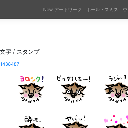
(current)
New アートワーク
ポール・スミス
ウ
文字 / スタンプ
t/1438487