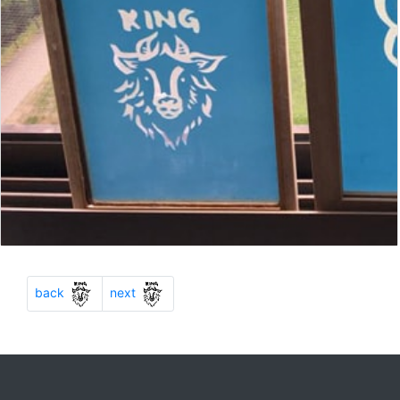
Previous
Next
back
next